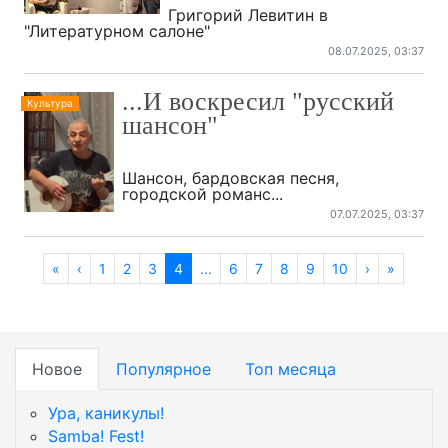
Григорий Левитин в
"Литературном салоне"
08.07.2025, 03:37
...И воскресил "русский
Культура
шансон"
Шансон, бардовская песня,
городской романс...
07.07.2025, 03:37
«
‹
1
2
3
4
...
6
7
8
9
10
›
»
Новое
Популярное
Топ месяца
Ура, каникулы!
Samba! Fest!