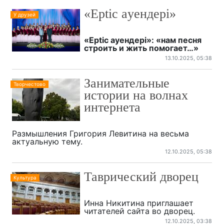
«Ерtic ayeндeрi»
У друзей
«Ерtic ayeндeрi»: «нам песня
строить и жить помогает…»
13.10.2025, 05:38
Занимательные
Творчестово
истории на волнах
интернета
Размышления Григория Левитина на весьма
актуальную тему.
12.10.2025, 05:38
Таврический дворец
Культура
Инна Никитина приглашает
читателей сайта во дворец.
12.10.2025, 03:38