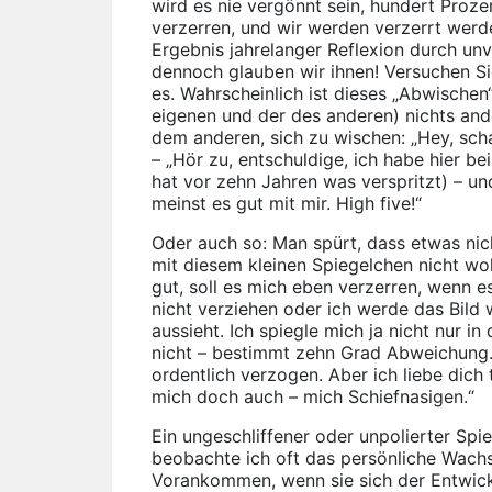
wird es nie vergönnt sein, hundert Proz
verzerren, und wir werden verzerrt werde
Ergebnis jahrelanger Reflexion durch un
dennoch glauben wir ihnen! Versuchen Si
es. Wahrscheinlich ist dieses „Abwischen
eigenen und der des anderen) nichts ande
dem anderen, sich zu wischen: „Hey, schau
– „Hör zu, entschuldige, ich habe hier b
hat vor zehn Jahren was verspritzt) – und
meinst es gut mit mir. High five!“
Oder auch so: Man spürt, dass etwas nich
mit diesem kleinen Spiegelchen nicht woh
gut, soll es mich eben verzerren, wenn e
nicht verziehen oder ich werde das Bild w
aussieht. Ich spiegle mich ja nicht nur i
nicht – bestimmt zehn Grad Abweichung. 
ordentlich verzogen. Aber ich liebe dich
mich doch auch – mich Schiefnasigen.“
Ein ungeschliffener oder unpolierter Spi
beobachte ich oft das persönliche Wachst
Vorankommen, wenn sie sich der Entwick