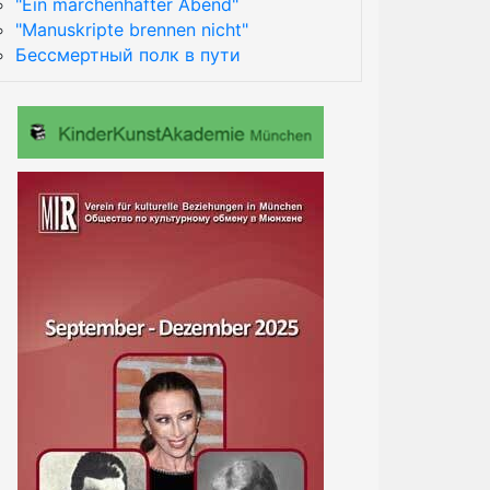
"Ein märchenhafter Abend"
"Manuskripte brennen nicht"
Бессмертный полк в пути