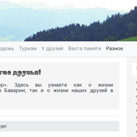
одежь
Туризм
У друзей
Вахта памяти
Разное
р». Здесь вы узнаете как о жизни
в Баварии, так и о жизни наших друзей в
egel