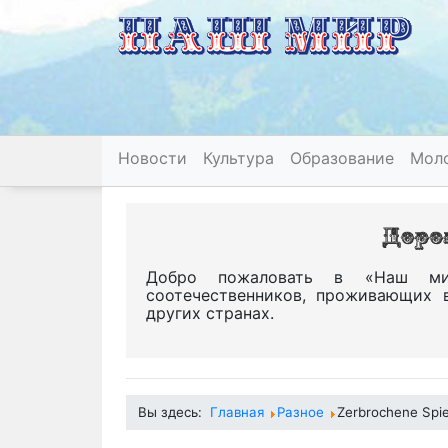
Новости
Культура
Образование
Мол
Добро пожаловать в «Наш ми
соотечественников, проживающих 
других странах.
Вы здесь:
Главная
Разное
Zerbrochene Spi