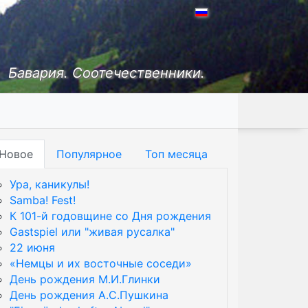
Бавария. Соотечественники.
Новое
Популярное
Топ месяца
Ура, каникулы!
Samba! Fest!
К 101-й годовщине со Дня рождения
Gastspiel или "живая русалка"
22 июня
«Немцы и их восточные соседи»
День рождения М.И.Глинки
День рождения А.С.Пушкина