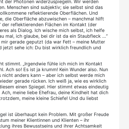
ent der Photonen widerzuspiegeln. Wir werden
n. Menschen sind subjektiv; sie selbst sind das
vollkommene reflektierende Oberflächen. Und
e, die Oberfläche abzuwischen – manchmal hilft
“ der reflektierenden Flächen im Kontakt (der
res als Dialog. Ich wische mich selbst, ich helfe
 mal, ich glaube, bei dir ist da ein Staubfleck …“
ei mir gerade geputzt (da war Fett – meine Mutter
 jetzt sehe ich: Du bist wirklich freundlich und
t stimmt. „Irgendwie fühle ich mich im Kontakt
l. Ach so! Es ist ja krumm! Kein Wunder also. Nun
s nicht anders kann – aber ich selbst werde mich
ieder gerade rücken. Ich weiß ja, wie es wirklich
n diesem einen Spiegel. Hier stimmt etwas eindeutig
Ach, meine liebe Ehefrau, deine Kindheit hat dich
 trotzdem, meine kleine Schiefe! Und du liebst
egel ist überhaupt kein Problem. Mit großer Freude
um meiner Klientinnen und Klienten – ihr
lung ihres Bewusstseins und ihrer Achtsamkeit