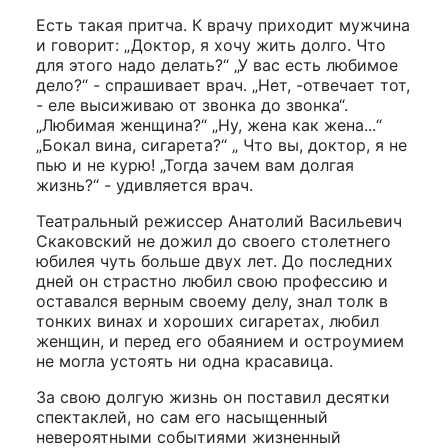
Есть такая притча. К врачу приходит мужчина
и говорит: „Доктор, я хочу жить долго. Что
для этого надо делать?“ „У вас есть любимое
дело?“ - спрашивает врач. „Нет, -отвечает тот,
- еле высиживаю от звонка до звонка“.
„Любимая женщина?“ „Ну, жена как жена...“
„Бокал вина, сигарета?“ „ Что вы, доктор, я не
пью и не курю! „Тогда зачем вам долгая
жизнь?“ - удивляется врач.
Театральный режиссер Анатолий Васильевич
Скаковский не дожил до своего столетнего
юбилея чуть больше двух лет. До последних
дней он страстно любил свою профессию и
оставался верным своему делу, знал толк в
тонких винах и хороших сигаретах, любил
женщин, и перед его обаянием и остроумием
не могла устоять ни одна красавица.
За свою долгую жизнь он поставил десятки
спектаклей, но сам его насыщенный
невероятными событиями жизненный