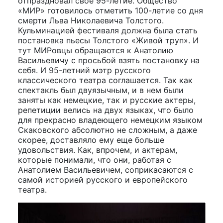
отпраздновал свое 95-летие. Общество
«МИР» готовилось отметить 100-летие со дня
смерти Льва Николаевича Толстого.
Кульминацией фестиваля должна была стать
постановка пьесы Толстого «Живой труп». И
тут МИРовцы обращаются к Анатолию
Васильевичу с просьбой взять постановку на
себя. И 95-летний мэтр русского
классического театра соглашается. Так как
спектакль был двуязычным, и в нем были
заняты как немецкие, так и русские актеры,
репетиции велись на двух языках, что было
для прекрасно владеющего немецким языком
Скаковского абсолютно не сложным, а даже
скорее, доставляло ему еще больше
удовольствия. Как, впрочем, и актерам,
которые понимали, что они, работая с
Анатолием Васильевичем, соприкасаются с
самой историей русского и европейского
театра.