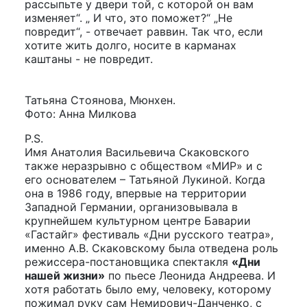
рассыпьте у двери той, с которой он вам
изменяет“. „ И что, это поможет?“ „Не
повредит“, - отвечает раввин. Так что, если
хотите жить долго, носите в карманах
каштаны - не повредит.
Татьяна Стоянова, Мюнхен.
Фото: Анна Милкова
P.S.
Имя Анатолия Васильевича Скаковского
также неразрывно с обществом «МИР» и с
его основателем – Татьяной Лукиной. Когда
она в 1986 году, впервые на территории
Западной Германии, организовывала в
крупнейшем культурном центре Баварии
«Гастайг» фестиваль «Дни русского театра»,
именно А.В. Скаковскому была отведена роль
режиссера-постановщика спектакля
«Дни
нашей жизни»
по пьесе Леонида Андреева. И
хотя работать было ему, человеку, которому
пожимал руку сам Немирович-Данченко, с