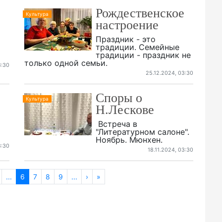
Рождественское
Культура
настроение
Праздник - это
традиции. Семейные
традиции - праздник не
только одной семьи.
3:30
25.12.2024, 03:30
Споры о
Культура
Н.Лескове
Встреча в
"Литературном салоне".
Ноябрь. Мюнхен.
3:30
18.11.2024, 03:30
...
6
7
8
9
...
›
»