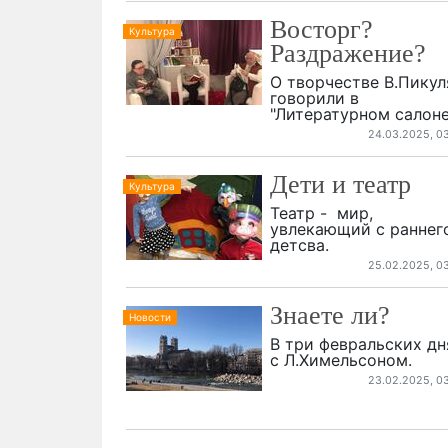
Восторг?
Культура
Раздражение?
О творчестве В.Пикул
говорили в
"Литературном салоне
24.03.2025, 0
Дети и театр
Культура
Театр - мир,
увлекающий с раннег
детсва.
25.02.2025, 0
Знаете ли?
Новости
В три февральских дн
с Л.Химельсоном.
23.02.2025, 0