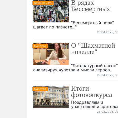
В рядах
Вахта памяти
Бессмертных
"Бессмертный полк"
шагает по планете..."
23.04.2025, 0
О "Шахматной
Культура
новелле"
"Литературный салон"
анализируя чувства и мысли героев.
23.04.2025, 0
Итоги
Культура
фотоконкурса
Поздравляем и
участников и зрителе
28.03.2025, 0