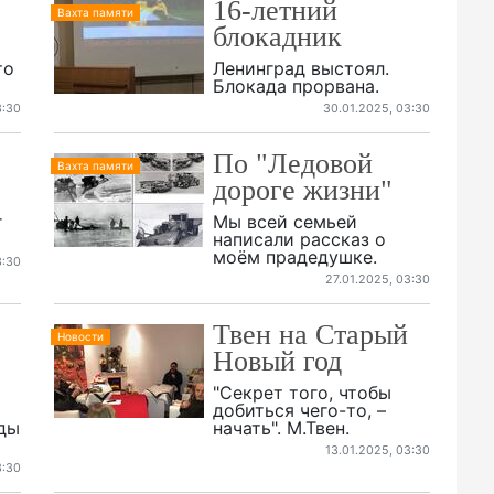
16-летний
Вахта памяти
блокадник
то
Ленинград выстоял.
Блокада прорвана.
3:30
30.01.2025, 03:30
По "Ледовой
Вахта памяти
дороге жизни"
r
Мы всей семьей
написали рассказ о
моём прадедушке.
3:30
27.01.2025, 03:30
Твен на Старый
Новости
Новый год
"Секрет того, чтобы
добиться чего-то, –
ады
начать". М.Твен.
13.01.2025, 03:30
3:30