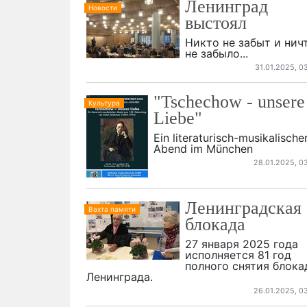
Ленинград
Новости
выстоял
Никто не забыт и нич
не забыло...
31.01.2025, 0
"Tschechow - unsere
Культура
Liebe"
Ein literaturisch-musikalische
Abend im München
28.01.2025, 0
Ленинградская
Вахта памяти
блокада
27 января 2025 года
исполняется 81 год
полного снятия блок
Ленинграда.
26.01.2025, 0