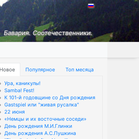
Бавария. Соотечественники.
Новое
Популярное
Топ месяца
Ура, каникулы!
Samba! Fest!
К 101-й годовщине со Дня рождения
Gastspiel или "живая русалка"
22 июня
«Немцы и их восточные соседи»
День рождения М.И.Глинки
День рождения А.С.Пушкина