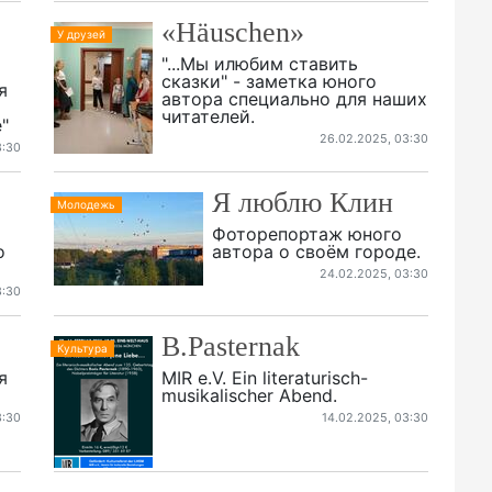
«Häuschen»
У друзей
"...Мы илюбим ставить
сказки" - заметка юного
я
автора специально для наших
читателей.
"
26.02.2025, 03:30
3:30
Я люблю Клин
Молодежь
Фоторепортаж юного
о
автора о своём городе.
24.02.2025, 03:30
3:30
B.Pasternak
Культура
я
MIR e.V. Ein literaturisch-
musikalischer Abend.
3:30
14.02.2025, 03:30