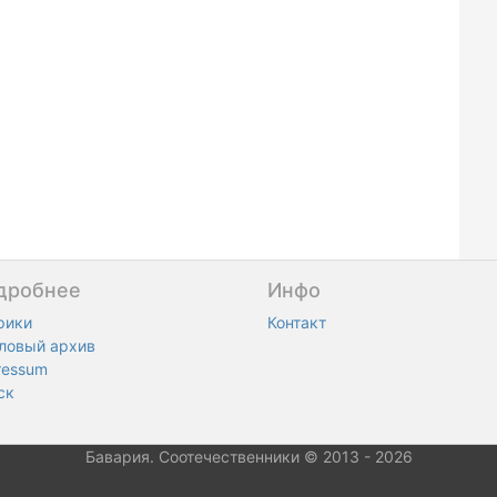
дробнее
Инфо
рики
Контакт
ловый архив
ressum
ск
Бавария. Соотечественники © 2013 - 2026