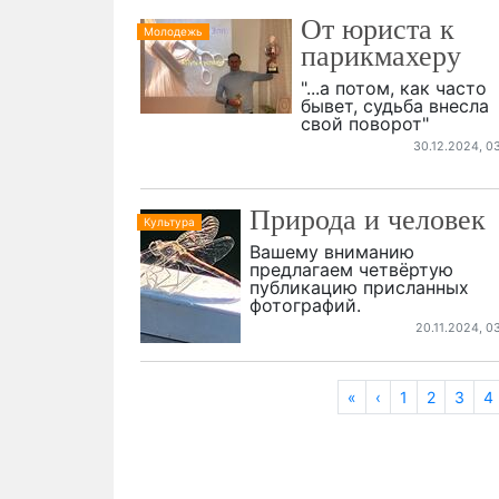
От юриста к
Молодежь
парикмахеру
"...а потом, как часто
бывет, судьба внесла
свой поворот"
30.12.2024, 0
Природа и человек
Культура
Вашему вниманию
предлагаем четвёртую
публикацию присланных
фотографий.
20.11.2024, 0
«
‹
1
2
3
4