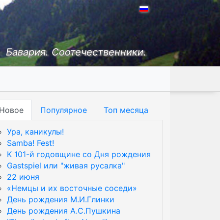
Бавария. Соотечественники.
Новое
Популярное
Топ месяца
Ура, каникулы!
Samba! Fest!
К 101-й годовщине со Дня рождения
Gastspiel или "живая русалка"
22 июня
«Немцы и их восточные соседи»
День рождения М.И.Глинки
День рождения А.С.Пушкина