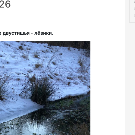
026
двустишья - лёвики.