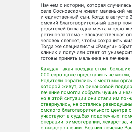
Начнем с истории, которая случилась 
селе Сосновском живет маленький ма
и единственный сын. Когда в августе
омский благотворительный центр помо
родителей была одна мечта и одно жел
ретинобластома - злокачественная оп
человек слепнет, чтобы сохранить жиз
Тогда же специалисты «Радуги» обра
клиник и получили ответ от универси
готовы принять мальчика на лечение.
Каждая такая поездка стоит больших д
000 евро даже представить не могли,
Родители обратились к местным орга
которой живут, за финансовой поддер
лечение помогли собрать чужие и нез
но в этой ситуации они стали им по-
отвернулись, не остались равнодушны
омского благотворительного центра с
участвуют в судьбах подопечных: пом
операции, химеотерапии, лекарства, 
о выздоровлении. Без них лечение Ва