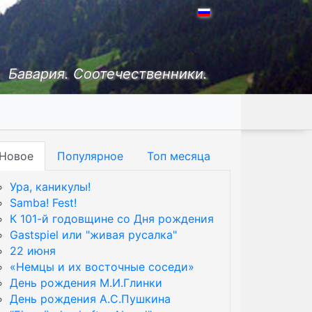
Бавария. Соотечественники.
Новое
Популярное
Топ месяца
Ура, каникулы!
Samba! Fest!
К 101-й годовщине со Дня рождения
Gastspiel или "живая русалка"
22 июня
«Немцы и их восточные соседи»
День рождения М.И.Глинки
День рождения А.С.Пушкина