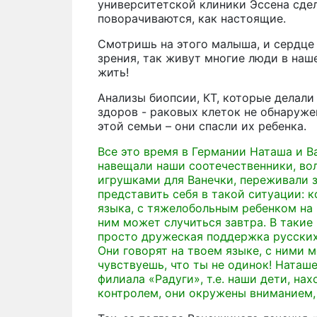
университетской клиники Эссена сдел
поворачиваются, как настоящие.
Смотришь на этого малыша, и сердце 
зрения, так живут многие люди в наш
жить!
Анализы биопсии, КТ, которые делали 
здоров - раковых клеток не обнаруже
этой семьи – они спасли их ребенка.
Все это время в Германии Наташа и В
навещали наши соотечественники, вол
игрушками для Ванечки, переживали 
представить себя в такой ситуации: к
языка, с тяжелобольным ребенком на 
ним может случиться завтра. В таки
просто дружеская поддержка русских
Они говорят на твоем языке, с ними 
чувствуешь, что ты не одинок! Наташ
филиала «Радуги», т.е. наши дети, на
контролем, они окружены вниманием,