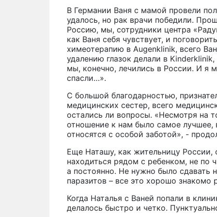
В Германии Ваня с мамой провели пол
удалось, но рак врачи победили. Прош
Россию, мы, сотрудники центра «Радуг
как Ваня себя чувствует, и поговорит
химеотерапию в Augenklinik, всего Ва
удалению глазок делали в Kinderklinik
мы, конечно, лечились в России. И я 
спасли…».
С большой благодарностью, признател
медицинских сестер, всего медицинск
остались ли вопросы. «Несмотря на то
отношение к нам было самое лучшее, 
относятся с особой заботой», - продо
Еще Наташу, как жительницу России, 
находиться рядом с ребенком, не по ча
а постоянно. Не нужно было сдавать 
паразитов – все это хорошо знакомо 
Когда Наталья с Ваней попали в клини
делалось быстро и четко. Пунктуальн