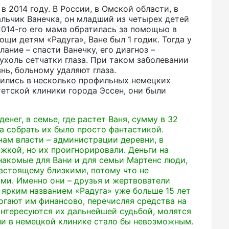
в 2014 году. В России, в Омской области, в
льчик Ванечка, он младший из четырех детей
 2014-го его мама обратилась за помощью в
щи детям «Радуга», Ване был 1 годик. Тогда у
ание – спасти Ванечку, его диагноз –
ухоль сетчатки глаза. При таком заболевании
нь, больному удаляют глаза.
тились в несколько профильных немецких
тетской клиники города Эссен, они были
енег, в семье, где растет Ваня, сумму в 32
 а собрать их было просто фантастикой.
нам власти – администрации деревни, в
жкой, но их проигнорировали. Деньги на
накомые для Вани и для семьи Мартенс люди,
настоящему близкими, потому что не
ми. Именно они – друзья и жертвователи
 ярким названием «Радуга» уже больше 15 лет
огают им финансово, перечисляя средства на
интересуются их дальнейшей судьбой, молятся
ни в немецкой клинике стало бы невозможным.