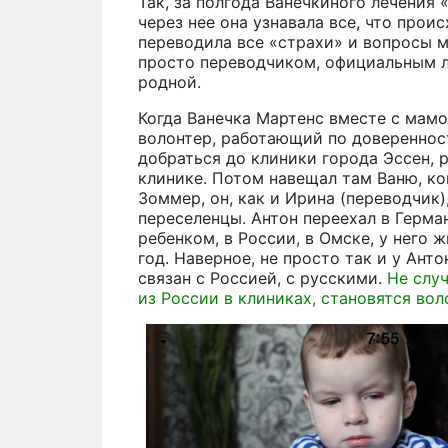
Так, за полгода Ванечкиного лечения
через нее она узнавала все, что прои
переводила все «страхи» и вопросы 
просто переводчиком, официальным ли
родной.
Когда Ванечка Мартенс вместе с мамо
волонтер, работающий по доверенност
добраться до клиники города Эссен, 
клинике. Потом навещал там Ваню, ко
Зоммер, он, как и Ирина (переводчик
переселенцы. Антон переехал в Герма
ребенком, в России, в Омске, у него 
год. Наверное, не просто так и у Ант
связан с Россией, с русскими.
Не слу
из России в клиниках, становятся во