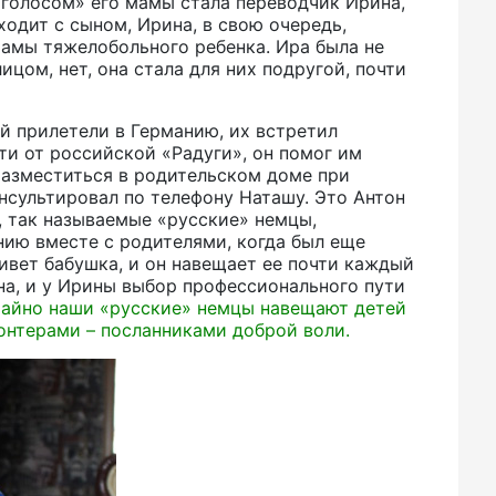
 «голосом» его мамы стала переводчик Ирина,
сходит с сыном, Ирина, в свою очередь,
мамы тяжелобольного ребенка. Ира была не
цом, нет, она стала для них подругой, почти
й прилетели в Германию, их встретил
и от российской «Радуги», он помог им
разместиться в родительском доме при
нсультировал по телефону Наташу. Это Антон
), так называемые «русские» немцы,
нию вместе с родителями, когда был еще
живет бабушка, и он навещает ее почти каждый
она, и у Ирины выбор профессионального пути
чайно наши «русские» немцы навещают детей
лонтерами – посланниками доброй воли.