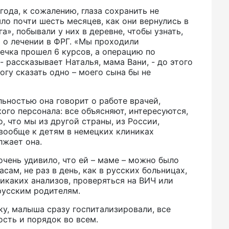
года, к сожалению, глаза сохранить не
ло почти шесть месяцев, как они вернулись в
а», побывали у них в деревне, чтобы узнать,
ь о лечении в ФРГ. «Мы проходили
нечка прошел 6 курсов, а операцию по
, - рассказывает Наталья, мама Вани, - до этого
могу сказать одно – моего сына бы не
ьностью она говорит о работе врачей,
ого персонала: все объясняют, интересуются,
, что мы из другой страны, из России,
вообще к детям в немецких клиниках
лжает она.
очень удивило, что ей – маме – можно было
сам, не раз в день, как в русских больницах,
никаких анализов, проверяться на ВИЧ или
русским родителям.
ку, малыша сразу госпитализировали, все
ость и порядок во всем.