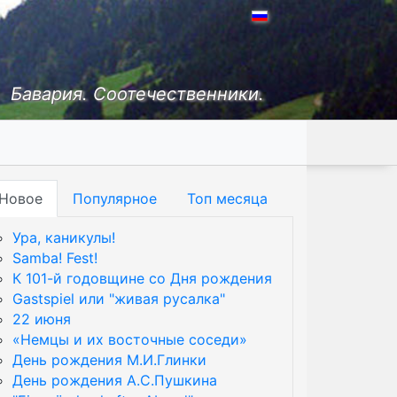
Бавария. Соотечественники.
Новое
Популярное
Топ месяца
Ура, каникулы!
Samba! Fest!
К 101-й годовщине со Дня рождения
Gastspiel или "живая русалка"
22 июня
«Немцы и их восточные соседи»
День рождения М.И.Глинки
День рождения А.С.Пушкина