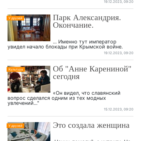
19.12.2023, 09:20
Парк Александрия.
У друзей
Окончание.
... Именно тут император
увидел начало блокады при Крымской войне.
19.12.2023, 09:20
Об "Анне Карениной"
Культура
сегодня
«Он видел, что славянский
вопрос сделался одним из тех модных
увлечений..."
15.12.2023, 09:20
Это создала женщина
У друзей