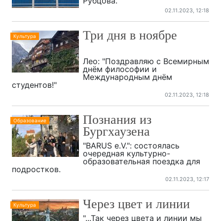
Рубцова.
02.11.2023, 12:18
Три дня в ноябре
Культура
Лео: "Поздравляю с Всемирным
днём философии и
Международным днём
студентов!"
02.11.2023, 12:18
Познания из
Образование
Бургхаузена
"BARUS e.V.": cостоялась
очередная культурно-
образовательная поездка для
подростков.
02.11.2023, 12:17
Через цвет и линии
Культура
"...Так через цвета и линии мы