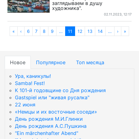
заглядываем в душу
художника".
02.11.2023, 12:17
«
‹
6
7
8
9
...
11
12
13
14
...
›
»
Новое
Популярное
Топ месяца
Ура, каникулы!
Samba! Fest!
К 101-й годовщине со Дня рождения
Gastspiel или "живая русалка"
22 июня
«Немцы и их восточные соседи»
День рождения М.И.Глинки
День рождения А.С.Пушкина
"Ein märchenhafter Abend"