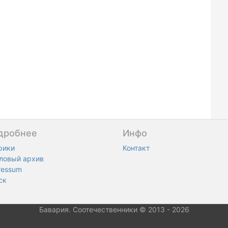
дробнее
Инфо
рики
Контакт
ловый архив
ressum
ск
Бавария. Соотечественники © 2013 - 2026