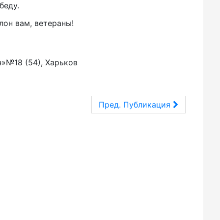
беду.
лон вам, ветераны!
н»№18 (54), Харьков
Пред. Публикация