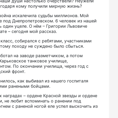
о наши души настолько очерствели? Неужели
лагодаря кому получили мирную жизнь?
 война искалечила судьбы миллионов. Мой
ке под Днепропетровском. 6 человек из нашей
ь один уцеле. О нём – Григории Львовиче
те – сегодня мой рассказ.
 класс, собирался с ребятами, участниками
 этому походу не суждено было сбыться.
аботал на заводе разметчиком, а потом
 Харьковское танковое училище,
ентом. По окончании училища, через год с
ский фронт.
нилось, как выбивал из нашего госпиталя
ими ранеными бойцами.
х наградах – ордене Красной звезды и ордене
, не любит вспоминать о ранении под
огнем с раненой ногой еле успел выскочить из