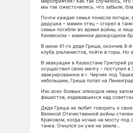
мероприятия? Как так случилось, чт
мы так ожесточились, что забыли, б
Почти каждая семья понесла потери,
дедушка – мамин отец – сгорел в тан
семьи погибли во время войны, и лиш
Каневском – мамином двоюродном бра
В июне 41-го дядя Гриша, окончив 8-й
клуба альпинистов, пойти в горы. Но
В эвакуации в Казахстане Григорий р
осуществил свою мечту – поступил в
эвакуированное в г. Чирчик под Ташк
небольшим, Гриша попал на Ленинград
Изо всех боевых эпизодов нему запом
фашистов, издевавшихся над советск
Дядя Гриша не любит говорить о свои
Великой Отечественной войны степени
Краковом, когда ночью на мосту под 
танка. Очнулся он уже на земле…