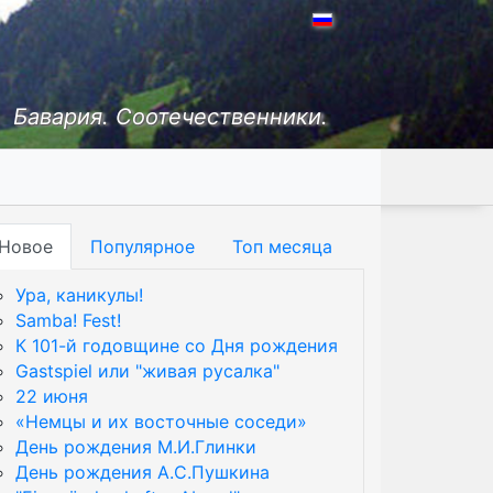
Бавария. Соотечественники.
Новое
Популярное
Топ месяца
Ура, каникулы!
Samba! Fest!
К 101-й годовщине со Дня рождения
Gastspiel или "живая русалка"
22 июня
«Немцы и их восточные соседи»
День рождения М.И.Глинки
День рождения А.С.Пушкина