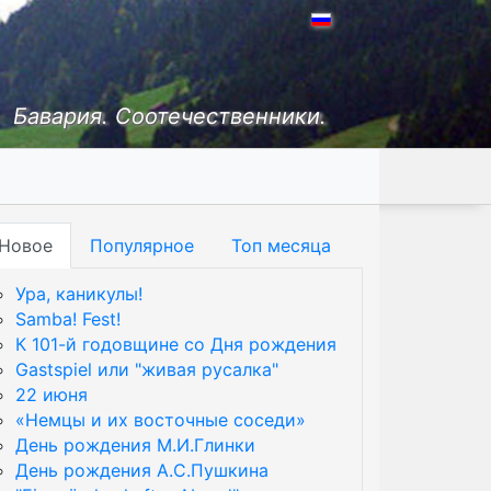
Бавария. Соотечественники.
Новое
Популярное
Топ месяца
Ура, каникулы!
Samba! Fest!
К 101-й годовщине со Дня рождения
Gastspiel или "живая русалка"
22 июня
«Немцы и их восточные соседи»
День рождения М.И.Глинки
День рождения А.С.Пушкина