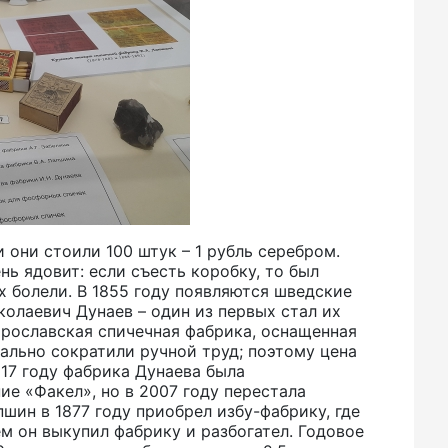
и они стоили 100 штук – 1 рубль серебром.
нь ядовит: если съесть коробку, то был
х болели. В 1855 году появляются шведские
колаевич Дунаев – один из первых стал их
 Ярославская спичечная фабрика, оснащенная
ально сократили ручной труд; поэтому цена
917 году фабрика Дунаева была
ие «Факел», но в 2007 году перестала
шин в 1877 году приобрел избу-фабрику, где
м он выкупил фабрику и разбогател. Годовое