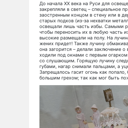
До начала XX века на Руси для освещ
закрепляли в светец – специальное п
заостренным концом в стену или в де
старых подков (из-за нехватки метал
освещали лишь часть избы. Самыми 
чтобы переносить их в любую часть и
высокие размещали на полу. На лучина
жених придет! Также лучину обмакива
она загорится – делали заключение 
ходили под окнами с первым огарком 
со слушающим. Горящую лучину следо
губами, нагар снимали пальцами, а у
Запрещалось гасит огонь как попало, 
большим грехом; так как мог быть по