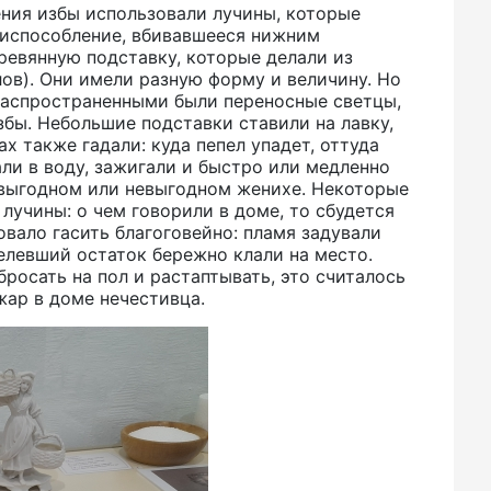
ения избы использовали лучины, которые
риспособление, вбивавшееся нижним
ревянную подставку, которые делали из
лов). Они имели разную форму и величину. Но
распространенными были переносные светцы,
збы. Небольшие подставки ставили на лавку,
х также гадали: куда пепел упадет, оттуда
ли в воду, зажигали и быстро или медленно
о выгодном или невыгодном женихе. Некоторые
лучины: о чем говорили в доме, то сбудется
вало гасить благоговейно: пламя задували
целевший остаток бережно клали на место.
бросать на пол и растаптывать, это считалось
жар в доме нечестивца.