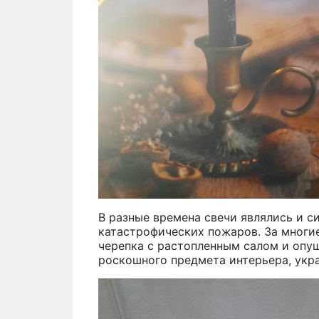
В разные времена свечи являлись и с
катастрофических пожаров. За многие
черепка с растопленным салом и опу
роскошного предмета интерьера, укр