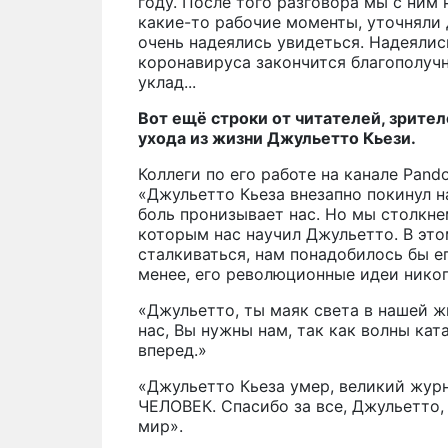
году. После того разговора мы с ним
какие-то рабочие моменты, уточняли 
очень надеялись увидеться. Надеялись
коронавируса закончится благополуч
уклад...
Вот ещё строки от читателей, зрите
ухода из жизни Джульетто Кьези.
Коллеги по его работе на канале Pando
«Джульетто Кьеза внезапно покинул на
боль пронизывает нас. Но мы столкне
которым нас научил Джульетто. В эт
сталкиваться, нам понадобилось бы ег
менее, его революционные идеи никогд
«Джульетто, ты маяк света в нашей ж
нас, Вы нужны нам, так как волны ка
вперед.»
«Джульетто Кьеза умер, великий жу
ЧЕЛОВЕК. Спасибо за все, Джульетто
мир».