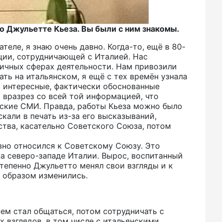
о Джульетте Кьеза. Вы были с ним знакомы.
теле, я знаю очень давно. Когда-то, ещё в 80-
ации, сотрудничающей с Италией. Нас
личных сферах деятельности. Нам привозили
тать на итальянском, я ещё с тех времён узнала
 интересные, фактически обоснованные
 вразрез со всей той информацией, что
нские СМИ. Правда, работы Кьеза можно было
кали в печать из-за его высказываний,
тва, касательно Советского Союза, потом
ивно относился к Советскому Союзу. Это
на северо-западе Италии. Вырос, воспитанный
тепенно Джульетто менял свои взгляды и к
 образом изменились.
нем стал общаться, потом сотрудничать с
 взглядов, в том числе с итальянскими