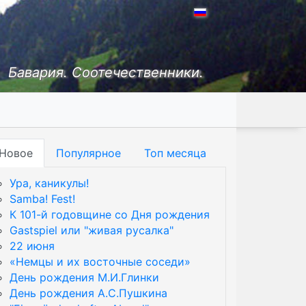
Бавария. Соотечественники.
Новое
Популярное
Топ месяца
Ура, каникулы!
Samba! Fest!
К 101-й годовщине со Дня рождения
Gastspiel или "живая русалка"
22 июня
«Немцы и их восточные соседи»
День рождения М.И.Глинки
День рождения А.С.Пушкина