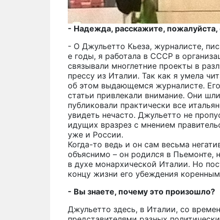
- Надежда, расскажите, пожалуйста, 
- О Джульетто Кьеза, журналисте, писа
е годы, я работала в СССР в организ
связывали многлетние проекты в раз
прессу из Италии. Так как я умела чи
об этом выдающемся журналисте. Его
статьи привлекали внимание. Они шли
публиковали практически все италья
увидеть нечасто. Джульетто не пропус
идущих вразрез с мнением правительс
уже и России.
Когда-то ведь и он сам весьма негат
объяснимо – он родился в Пьемонте, 
в духе монархической Италии. Но пос
концу жизни его убеждения коренным
- Вы знаете, почему это произошло?
Джульетто здесь, в Италии, со време
представителями разных политических