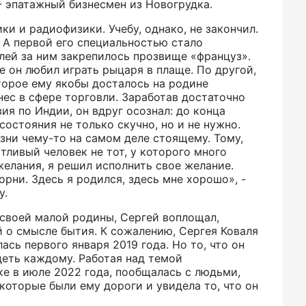
) - эпатажный бизнесмен из Новогрудка.
ики и радиофизики. Учебу, однако, не закончил.
 А первой его специальностью стало
лей за ним закрепилось прозвище «француз».
е он любил играть рыцаря в плаще. По другой,
торое ему якобы досталось на родине
нес в сфере торговли. Заработав достаточно
ия по Индии, он вдруг осознал: до конца
остояния не только скучно, но и не нужно.
зни чему-то на самом деле стоящему. Тому,
тливый человек не тот, у которого много
 желания, я решил исполнить свое желание.
орни. Здесь я родился, здесь мне хорошо», -
у.
 своей малой родины, Сергей воплощал,
 о смысле бытия. К сожалению, Сергея Коваля
ась первого января 2019 года. Но то, что он
деть каждому. Работая над темой
ке в июле 2022 года, пообщалась с людьми,
которые были ему дороги и увидела то, что он