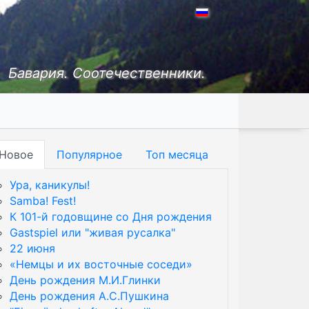
Бавария. Соотечественники.
Новое
Популярное
Топ месяца
Ура, каникулы!
Samba! Fest!
К 101-й годовщине со Дня рождения
Gastspiel или "живая русалка"
22 июня
«Немцы и их восточные соседи»
День рождения М.И.Глинки
День рождения А.С.Пушкина