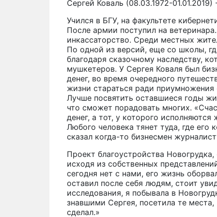
Сергей Коваль (08.03.1972-01.01.2019
Учился в БГУ, на факультете кибернет
После армии поступил на ветеринара.
инкассаторство. Среди местных жите
По одной из версий, еще со школы, гд
благодаря сказочному наследству, ко
мушкетеров. У Сергея Коваля был биз
денег, во время очередного путешеств
жизни стараться ради приумножения с
Лучше посвятить оставшиеся годы жи
что сможет порадовать многих. «Счас
денег, а тот, у которого исполняются
Любого человека тянет туда, где его к
сказал когда-то бизнесмен журналист
Проект благоустройства Новогрудка,
исходя из собственных представлений
сегодня нет с нами, его жизнь оборвал
оставил после себя людям, стоит уви
исследования, я побывала в Новогруд
знавшими Сергея, посетила те места, 
сделал.»