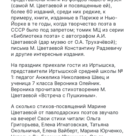
(самой М. Цветаевой и посвященные ей),
более 60 изданий, среди них редкие, к
примеру, книги, изданные в Париже и Нью-
Йорке в те годы, когда творчество поэта в
СССР было под запретом; томик МЦ из серии
«Библиотека поэта» с автографом А.И.
Цветаевой (дар музею от О.А. Трухачёвой);
письма М. Цветаевой Константину Радзевичу
и другие интересные издания.
На праздник приехали гости из Иртышска,
представители Иртышской средней школы №
1: педагог Анжелика Николаевна Швец и
ученица 7 класса Вероника Олейник.
Вероника прочитала стихотворение М.
Цветаевой «Встреча с Пушкиным».
А сколько стихов-посвящений Марине
Цветаевой от павлодарских поэтов звучало
на вечере! Свои стихи читали: Ольга
Григорьева, Елена Игнатовская, Татьяна
Окольничья, Елена Вайберт, Марина Юрченко,