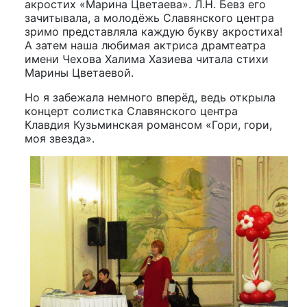
акростих «Марина Цветаева». Л.Н. Бевз его
зачитывала, а молодёжь Славянского центра
зримо представляла каждую букву акростиха!
А затем наша любимая актриса драмтеатра
имени Чехова Халима Хазиева читала стихи
Марины Цветаевой.
Но я забежала немного вперёд, ведь открыла
концерт солистка Славянского центра
Клавдия Кузьминская романсом «Гори, гори,
моя звезда».