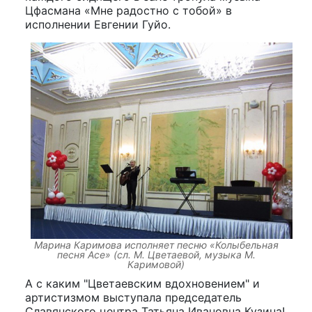
Цфасмана «Мне радостно с тобой» в
исполнении Евгении Гуйо.
Марина Каримова исполняет песню «Колыбельная
песня Асе» (сл. М. Цветаевой, музыка М.
Каримовой)
А с каким "Цветаевским вдохновением" и
артистизмом выступала председатель
Славянского центра Татьяна Ивановна Кузина!