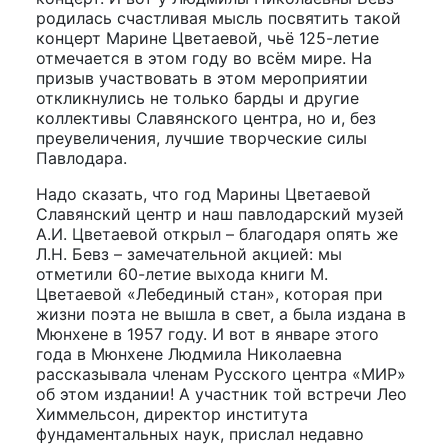
родилась счастливая мысль посвятить такой
концерт Марине Цветаевой, чьё 125-летие
отмечается в этом году во всём мире. На
призыв участвовать в этом мероприятии
откликнулись не только барды и другие
коллективы Славянского центра, но и, без
преувеличения, лучшие творческие силы
Павлодара.
Надо сказать, что год Марины Цветаевой
Славянский центр и наш павлодарский музей
А.И. Цветаевой открыл – благодаря опять же
Л.Н. Бевз – замечательной акцией: мы
отметили 60-летие выхода книги М.
Цветаевой «Лебединый стан», которая при
жизни поэта не вышла в свет, а была издана в
Мюнхене в 1957 году. И вот в январе этого
года в Мюнхене Людмила Николаевна
рассказывала членам Русского центра «МИР»
об этом издании! А участник той встречи Лео
Химмельсон, директор института
фундаментальных наук, прислал недавно