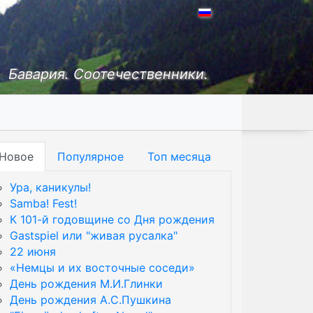
Бавария. Соотечественники.
Новое
Популярное
Топ месяца
Ура, каникулы!
Samba! Fest!
К 101-й годовщине со Дня рождения
Gastspiel или "живая русалка"
22 июня
«Немцы и их восточные соседи»
День рождения М.И.Глинки
День рождения А.С.Пушкина